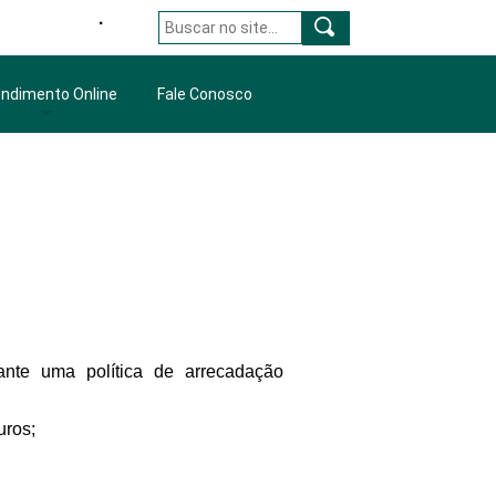
X Gestão Hidrômetro Prefeitura
ndimento Online
Fale Conosco
amViewer
porte Técnico
yDesk
atsapp (Comercial)
pToDesk
nte uma política de arrecadação
uros;