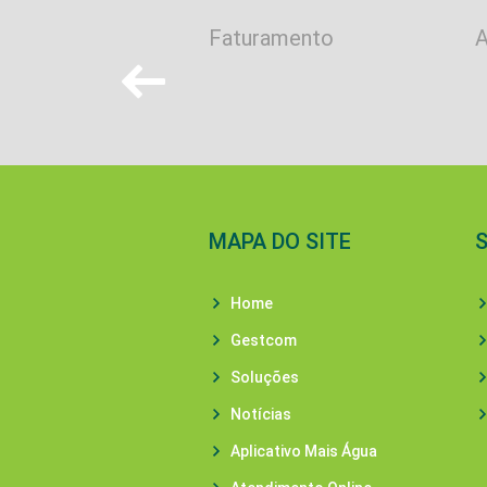
ço de
Faturamento
A
tramento de Rede
MAPA DO SITE
Home
Gestcom
Soluções
Notícias
Aplicativo Mais Água