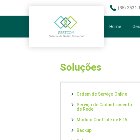
Gestão Comercial Saneamento Gerenciamento SAAE Água Esgoto
(35) 3521-
Home
Ge
Si
Car
Soluções
Ordem de Serviço Online
Serviço de Cadastramento
de Rede
Módulo Controle de ETA
Backup