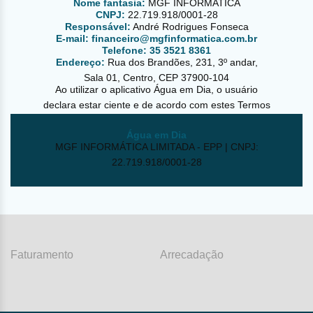
Nome fantasia:
MGF INFORMATICA
CNPJ:
22.719.918/0001-28
Responsável:
André Rodrigues Fonseca
E-mail:
financeiro@mgfinformatica.com.br
Telefone:
35 3521 8361
Endereço:
Rua dos Brandões, 231, 3º andar,
Sala 01, Centro, CEP 37900-104
Ao utilizar o aplicativo Água em Dia, o usuário
declara estar ciente e de acordo com estes Termos
de Uso e Política de Privacidade.
Água em Dia
MGF INFORMÁTICA LIMITADA - EPP | CNPJ:
22.719.918/0001-28
Faturamento
Arrecadação